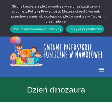
Przejdź
Mapa
.
Strona korzysta z plików cookies w celu realizacji usług i
do
strony
zgodnie z Polityką Prywatności. Możesz określić warunki
Otwórz 
przechowywania lub dostępu do plików cookies w Twojej
treści
przeglądarce.
Rozumiem komunikat, Zamknij
Polityka prywatności
Dzień dinozaura