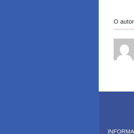
O auto
INFORM