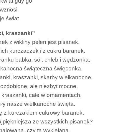
kwiat gdy go
 wznosi
je świat
i, kraszanki”
ek z wikliny pełen jest pisanek,
nich kurczaczek i z cukru baranek.
ranku babka, sól, chleb i wędzonka,
lkanocna świąteczna święconka.
sanki, kraszanki, skarby wielkanocne,
 ozdobione, ale niezbyt mocne.
, kraszanki, całe w ornamentach,
iły nasze wielkanocne święta.
się z kurczakiem cukrowy baranek,
ajpiękniejsza ze wszystkich pisanek?
malowana, czy ta wyklejana,