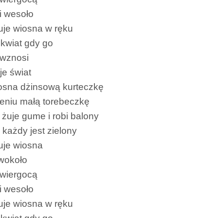
i wesoło
je wiosna w ręku
kwiat gdy go
 wznosi
je świat
osna dżinsową kurteczkę
eniu małą torebeczkę
 żuje gume i robi balony
 każdy jest zielony
uje wiosna
 wokoło
świergocą
i wesoło
je wiosna w ręku