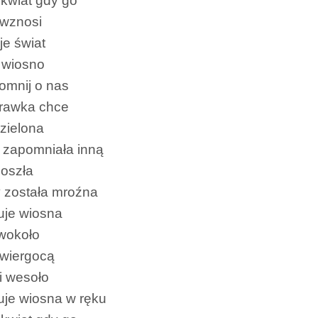
kwiat gdy go
 wznosi
je świat
 wiosno
omnij o nas
rawka chce
 zielona
 zapomniała inną
oszła
 została mroźna
uje wiosna
 wokoło
świergocą
i wesoło
je wiosna w ręku