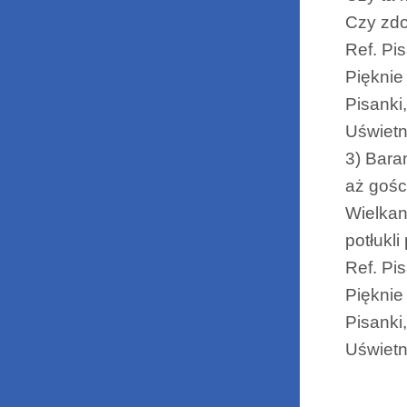
Czy zdo
Ref. Pi
Pięknie
Pisanki
Uświetn
3) Bara
aż gośc
Wielkano
potłukli 
Ref. Pi
Pięknie
Pisanki
Uświetn