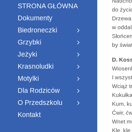
Nadchod
STRONA GŁÓWNA
do życia
Dokumenty
Drzewa 
w oddal
Biedroneczki
Słońcem
Grzybki
by świat
Jeżyki
D. Kos
Krasnoludki
Wiosenk
I wszys
Motylki
Wciąż t
Dla Rodziców
Kukułka
O Przedszkolu
Kum, ku
Ćwir, ć
Kontakt
Wnet mu
Kle, kl