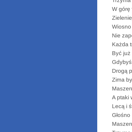
Trzyma 
W górę
Zielenie
Wiosno
Nie zap
Każda t
Być już
Gdybyś
Drogą p
Zima by
Maszer
A ptaki
Lecą i 
Głośno 
Maszeru