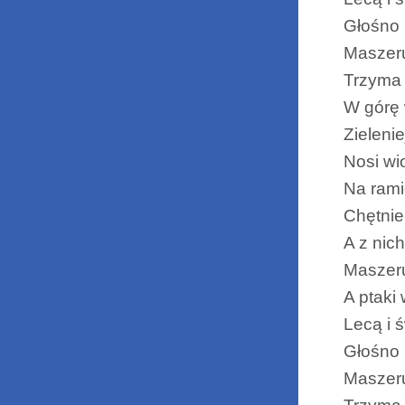
Głośno 
Maszeru
Trzyma 
W górę
Zielenie
Nosi wi
Na rami
Chętnie
A z nich
Maszer
A ptaki
Lecą i 
Głośno 
Maszeru