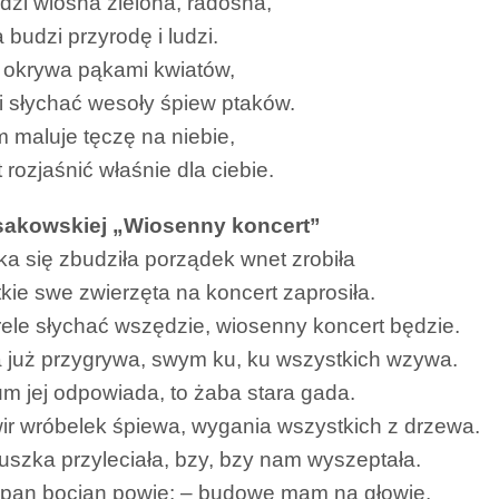
zi wiosna zielona, radosna,
 budzi przyrodę i ludzi.
okrywa pąkami kwiatów,
i słychać wesoły śpiew ptaków.
 maluje tęczę na niebie,
 rozjaśnić właśnie dla ciebie.
sakowskiej „Wiosenny koncert”
a się zbudziła porządek wnet zrobiła
tkie swe zwierzęta na koncert zaprosiła.
rele słychać wszędzie, wiosenny koncert będzie.
 już przygrywa, swym ku, ku wszystkich wzywa.
m jej odpowiada, to żaba stara gada.
wir wróbelek śpiewa, wygania wszystkich z drzewa.
szka przyleciała, bzy, bzy nam wyszeptała.
e pan bocian powie: – budowę mam na głowie.