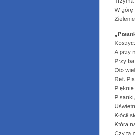
Trzyma 
W górę
Zielenie
„Pisank
Koszycz
A przy 
Przy ba
Oto wie
Ref. Pi
Pięknie
Pisanki
Uświetn
Kłócił 
Która n
Czy ta 