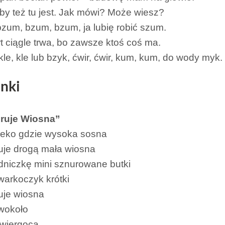
by też tu jest. Jak mówi? Może wiesz?
zum, bzum, bzum, ja lubię robić szum.
rt ciągle trwa, bo zawsze ktoś coś ma.
kle, kle lub bzyk, ćwir, ćwir, kum, kum, do wody myk.
nki
ruje Wiosna”
eko gdzie wysoka sosna
je drogą mała wiosna
niczkę mini sznurowane butki
 warkoczyk krótki
uje wiosna
 wokoło
świergocą