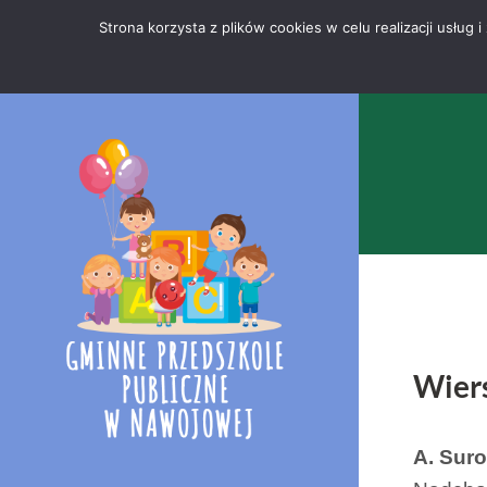
Przejdź
Mapa
.
Strona korzysta z plików cookies w celu realizacji usłu
do
strony
treści
Wier
A. Sur