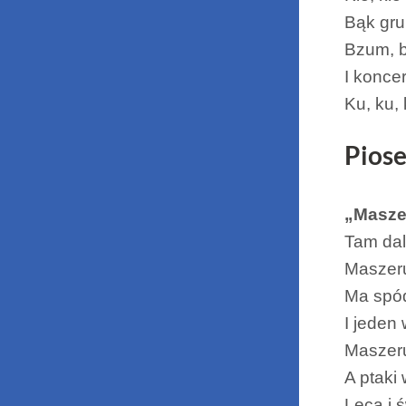
Bąk gru
Bzum, b
I konce
Ku, ku, 
Piose
„Masze
Tam dal
Maszeru
Ma spód
I jeden
Maszer
A ptaki
Lecą i 