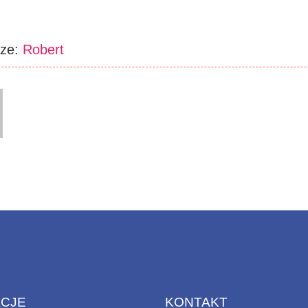
rze:
Robert
ACJE
KONTAKT