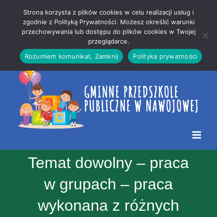
Przejdź
Mapa
.
Strona korzysta z plików cookies w celu realizacji usług i
do
strony
zgodnie z Polityką Prywatności. Możesz określić warunki
Otwórz 
przechowywania lub dostępu do plików cookies w Twojej
treści
przeglądarce.
Rozumiem komunikat, Zamknij
Polityka prywatności
Temat dowolny – praca
w grupach – praca
wykonana z różnych