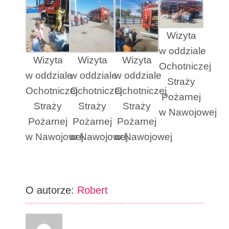
Wizyta
w oddziale
Wizyta
Wizyta
Wizyta
Ochotniczej
w oddziale
w oddziale
w oddziale
Straży
Ochotniczej
Ochotniczej
Ochotniczej
Pożarnej
Straży
Straży
Straży
w Nawojowej
Pożarnej
Pożarnej
Pożarnej
w Nawojowej
w Nawojowej
w Nawojowej
O autorze:
Robert