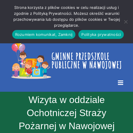
Przejdź
Mapa
.
Strona korzysta z plików cookies w celu realizacji usług i
do
strony
zgodnie z Polityką Prywatności. Możesz określić warunki
Otwórz 
przechowywania lub dostępu do plików cookies w Twojej
treści
przeglądarce.
Rozumiem komunikat, Zamknij
Polityka prywatności
Wizyta w oddziale
Ochotniczej Straży
Pożarnej w Nawojowej