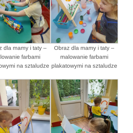
 dla mamy i taty –
Obraz dla mamy i taty –
lowanie farbami
malowanie farbami
owymi na sztaludze
plakatowymi na sztaludze