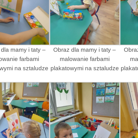
dla mamy i taty –
Obraz dla mamy i taty –
Obraz
owanie farbami
malowanie farbami
ma
wymi na sztaludze
plakatowymi na sztaludze
plakat