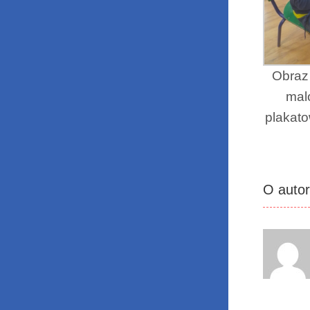
Obraz 
mal
plakato
O auto