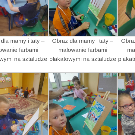
dla mamy i taty –
Obraz dla mamy i taty –
Obraz
owanie farbami
malowanie farbami
ma
wymi na sztaludze
plakatowymi na sztaludze
plakat