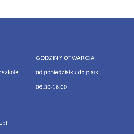
GODZINY OTWARCIA
dszkole
od poniedziałku do piątku
06:30-16:00
.pl