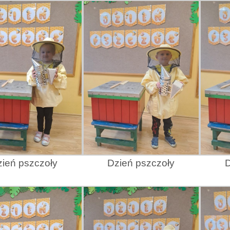
ień pszczoły
Dzień pszczoły
D