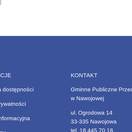
ACJE
KONTAKT
a dostępności
Gminne Publiczne Prze
w Nawojowej
rywatności
ul. Ogrodowa 14
informacyjna
33-335 Nawojowa
tel.
18 445 70 18