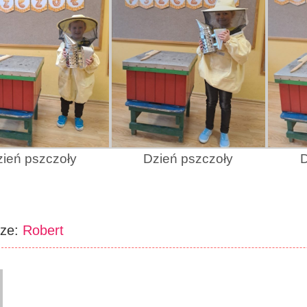
ień pszczoły
Dzień pszczoły
D
rze:
Robert