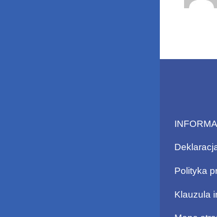
INFORM
Deklaracj
Polityka p
Klauzula 