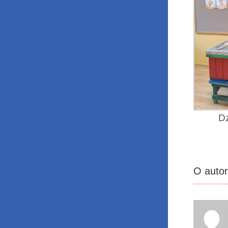
Dz
O auto