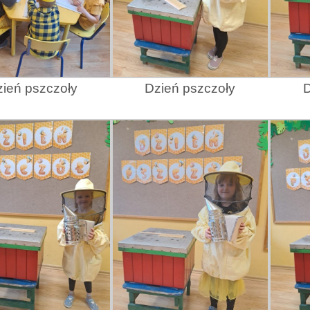
ień pszczoły
Dzień pszczoły
D