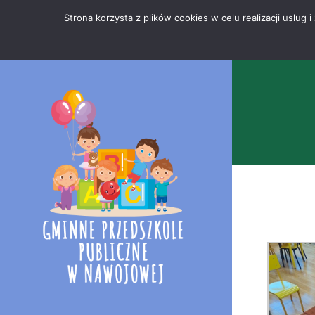
Przejdź
Mapa
.
Strona korzysta z plików cookies w celu realizacji usłu
do
strony
treści