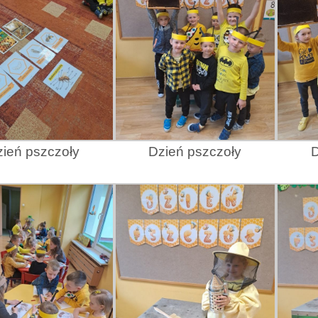
ień pszczoły
Dzień pszczoły
D