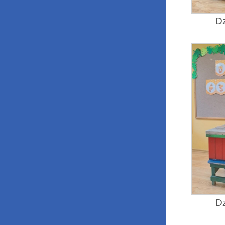
Dz
Dz