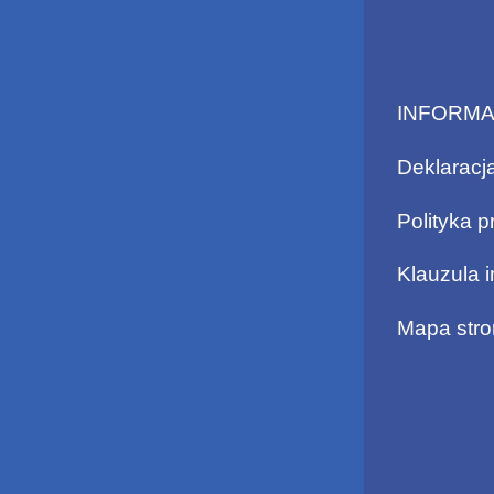
INFORM
Deklaracj
Polityka p
Klauzula 
Mapa stro