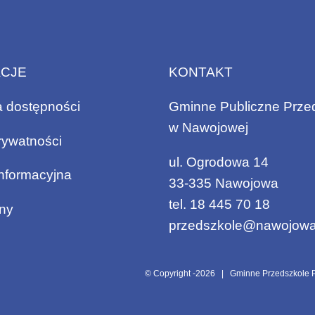
ACJE
KONTAKT
a dostępności
Gminne Publiczne Prze
w Nawojowej
rywatności
ul. Ogrodowa 14
informacyjna
33-335 Nawojowa
tel.
18 445 70 18
ny
przedszkole@nawojowa
© Copyright -
2026 | Gminne Przedszkole P