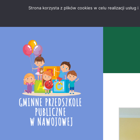
Przejdź
Mapa
.
Strona korzysta z plików cookies w celu realizacji usłu
do
strony
treści