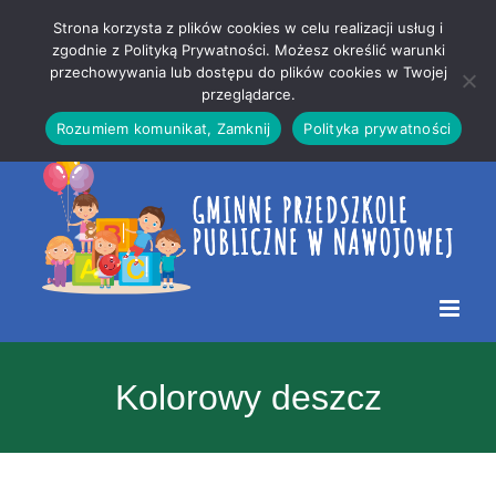
Przejdź
Mapa
.
Strona korzysta z plików cookies w celu realizacji usług i
do
strony
zgodnie z Polityką Prywatności. Możesz określić warunki
Otwórz 
przechowywania lub dostępu do plików cookies w Twojej
treści
przeglądarce.
Rozumiem komunikat, Zamknij
Polityka prywatności
Kolorowy deszcz