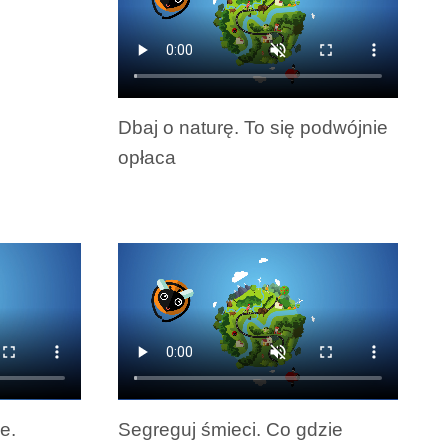
do
góry
oraz
do
Dbaj o naturę. To się podwójnie
dołu
opłaca
aby
zwiększyć
lub
zmniejszyć
głośność.
e.
Segreguj śmieci. Co gdzie