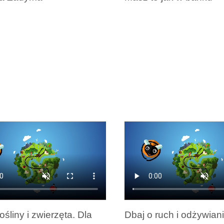
owych
do
dźwiękowych
góry
oraz
do
dołu
aby
zwiększyć
lub
zmniejszyć
głośność.
ośliny i zwierzęta. Dla
Dbaj o ruch i odżywiani