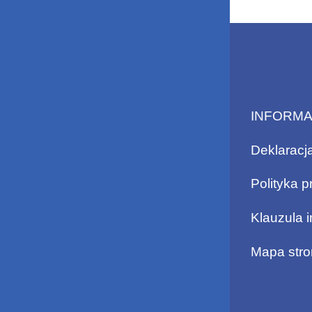
INFORM
Deklaracj
Polityka p
Klauzula 
Mapa stro