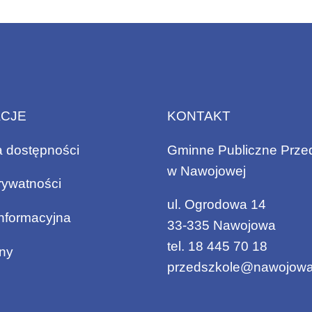
ACJE
KONTAKT
a dostępności
Gminne Publiczne Prze
w Nawojowej
rywatności
ul. Ogrodowa 14
informacyjna
33-335 Nawojowa
tel.
18 445 70 18
ny
przedszkole@nawojowa