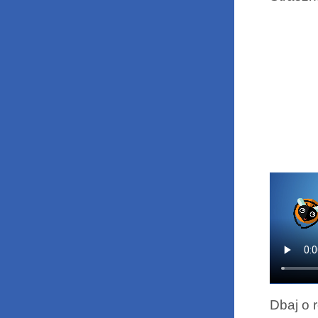
dźwięk
Dbaj o r