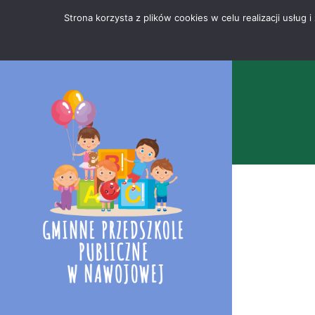
Przejdź
Mapa
.
Strona korzysta z plików cookies w celu realizacji usłu
do
strony
treści