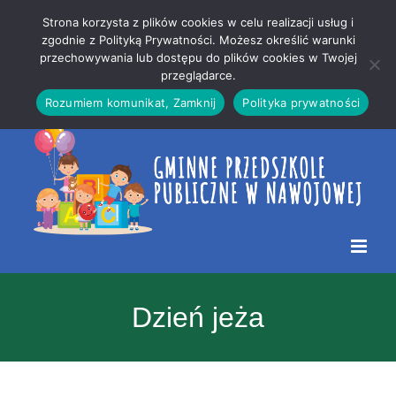
Przejdź
Mapa
.
Strona korzysta z plików cookies w celu realizacji usług i
do
strony
zgodnie z Polityką Prywatności. Możesz określić warunki
Otwórz 
przechowywania lub dostępu do plików cookies w Twojej
treści
przeglądarce.
Rozumiem komunikat, Zamknij
Polityka prywatności
Dzień jeża