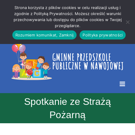
Przejdź
Mapa
.
Strona korzysta z plików cookies w celu realizacji usług i
do
strony
zgodnie z Polityką Prywatności. Możesz określić warunki
Otwórz 
przechowywania lub dostępu do plików cookies w Twojej
treści
przeglądarce.
Rozumiem komunikat, Zamknij
Polityka prywatności
Spotkanie ze Strażą
Pożarną