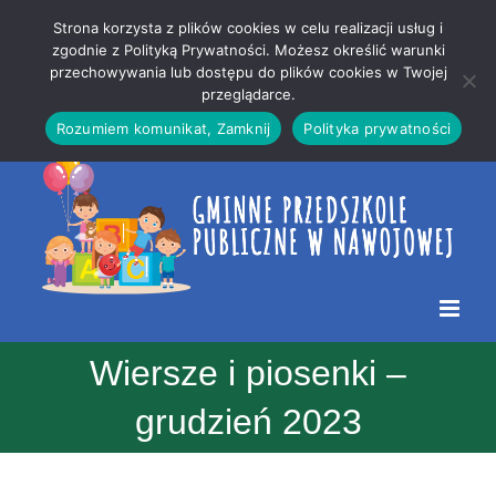
Przejdź
Mapa
.
Strona korzysta z plików cookies w celu realizacji usług i
do
strony
zgodnie z Polityką Prywatności. Możesz określić warunki
Otwórz 
przechowywania lub dostępu do plików cookies w Twojej
treści
przeglądarce.
Rozumiem komunikat, Zamknij
Polityka prywatności
Wiersze i piosenki –
grudzień 2023