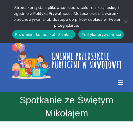
Przejdź
Mapa
.
Strona korzysta z plików cookies w celu realizacji usług i
do
strony
zgodnie z Polityką Prywatności. Możesz określić warunki
Otwórz 
przechowywania lub dostępu do plików cookies w Twojej
treści
przeglądarce.
Rozumiem komunikat, Zamknij
Polityka prywatności
Spotkanie ze Świętym
Mikołajem