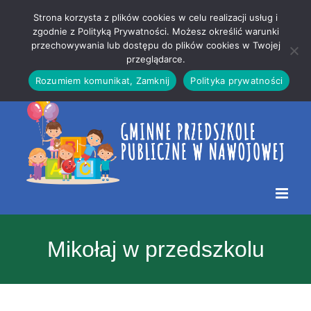
Przejdź
Mapa
.
Strona korzysta z plików cookies w celu realizacji usług i
do
strony
zgodnie z Polityką Prywatności. Możesz określić warunki
Otwórz 
przechowywania lub dostępu do plików cookies w Twojej
treści
przeglądarce.
Rozumiem komunikat, Zamknij
Polityka prywatności
Mikołaj w przedszkolu