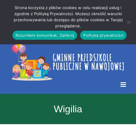
Przejdź
Mapa
.
Strona korzysta z plików cookies w celu realizacji usług i
do
strony
zgodnie z Polityką Prywatności. Możesz określić warunki
Otwórz 
przechowywania lub dostępu do plików cookies w Twojej
treści
przeglądarce.
Rozumiem komunikat, Zamknij
Polityka prywatności
Wigilia