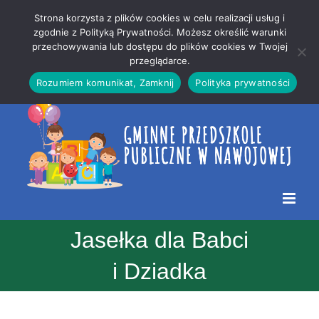
Przejdź
Mapa
.
Strona korzysta z plików cookies w celu realizacji usług i
do
strony
zgodnie z Polityką Prywatności. Możesz określić warunki
Otwórz 
przechowywania lub dostępu do plików cookies w Twojej
treści
przeglądarce.
Rozumiem komunikat, Zamknij
Polityka prywatności
Jasełka dla Babci
i Dziadka