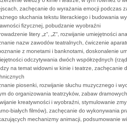
zerzenie wiedzy o kinie i teatrze, w tym również 
jscach, zachęcanie do wyrażania emocji podczas z
żnego słuchania tekstu literackiego i budowania wy
awności fizycznej, pobudzanie wyobraźni
owadzenie litery „z”, „Z”, rozwijanie umiejętności an
znanie nazw zawodów teatralnych, ćwiczenie apara
oznanie z monetami i banknotami, doskonalenie umie
ejętności odczytywania dwóch współrzędnych (rząd 
dzy na temat widowni w kinie i teatrze, zachęcani
chnicznych
nanie piosenki, rozwijanie słuchu muzycznego i wy
ym do organizowania teatrzyków, zabaw dramowych i 
wijanie kreatywności i wyobraźni, stymulowanie zmy
rno-białych filmów), zachęcanie do wykonywania pr
azujących mechanizmy animacji, podsumowanie wiedz