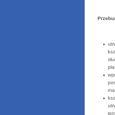
Przebu
utr
ksz
słu
pla
wpr
pos
mar
ksz
utr
tem