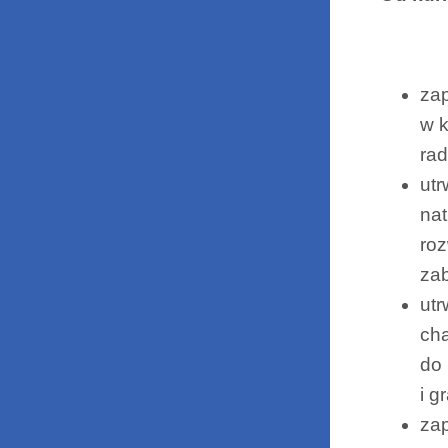
zap
w k
rad
utr
nat
roz
za
utr
cha
do 
i g
zap