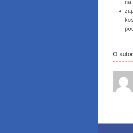
na 
zap
kos
po
O auto