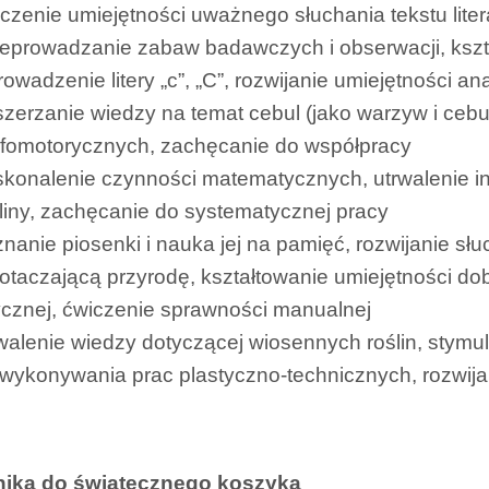
czenie umiejętności uważnego słuchania tekstu liter
eprowadzanie zabaw badawczych i obserwacji, kszt
owadzenie litery „c”, „C”, rozwijanie umiejętności an
zerzanie wiedzy na temat cebul (jako warzyw i cebul
afomotorycznych, zachęcanie do współpracy
konalenie czynności matematycznych, utrwalenie in
liny, zachęcanie do systematycznej pracy
nanie piosenki i nauka jej na pamięć, rozwijanie sł
otaczającą przyrodę, kształtowanie umiejętności dob
ycznej, ćwiczenie sprawności manualnej
walenie wiedzy dotyczącej wiosennych roślin, stym
wykonywania prac plastyczno-technicznych, rozwij
nika do świątecznego koszyka