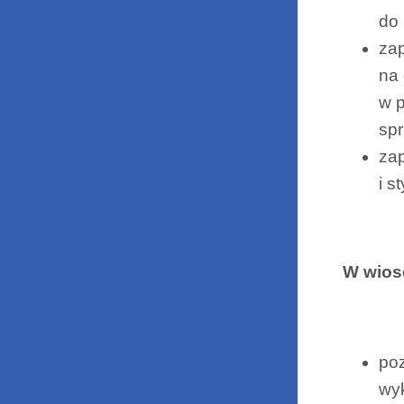
do
zap
na 
w p
spr
zap
i 
W wios
poz
wyk