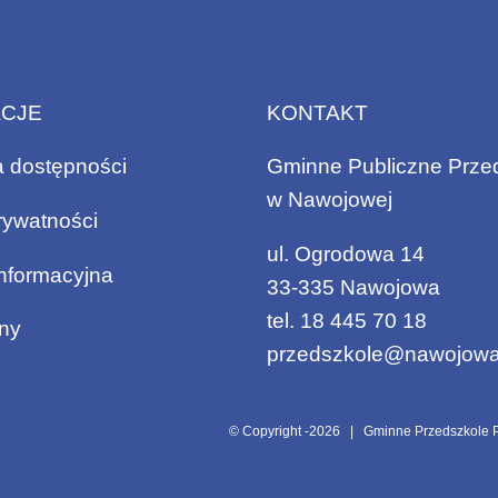
ACJE
KONTAKT
a dostępności
Gminne Publiczne Prze
w Nawojowej
rywatności
ul. Ogrodowa 14
informacyjna
33-335 Nawojowa
tel.
18 445 70 18
ny
przedszkole@nawojowa
© Copyright -
2026 | Gminne Przedszkole P