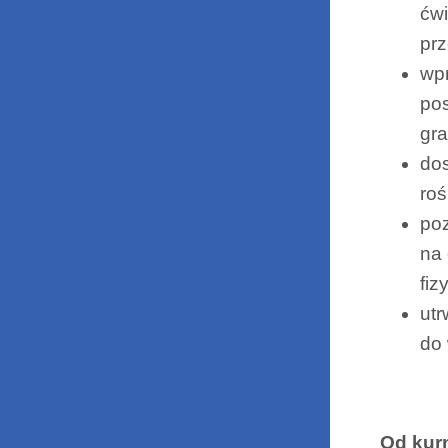
ćwi
prz
wpr
pos
gr
dos
roś
poz
na 
fiz
utr
do 
Od kur