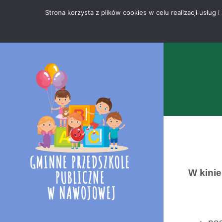
Przejdź
Mapa
.
Strona korzysta z plików cookies w celu realizacji usłu
do
strony
treści
W kinie