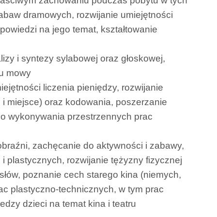
o właściwym zachowaniu podczas pobytu w tych
abaw dramowych, rozwijanie umiejętności
powiedzi na jego temat, kształtowanie
alizy i syntezy sylabowej oraz głoskowej,
tu mowy
jętności liczenia pieniędzy, rozwijanie
i miejsce) oraz kodowania, poszerzanie
e do wykonywania przestrzennych prac
obraźni, zachęcanie do aktywności i zabawy,
plastycznych, rozwijanie tężyzny fizycznej
słów, poznanie cech starego kina (niemych,
ac plastyczno-technicznych, w tym prac
y dzieci na temat kina i teatru