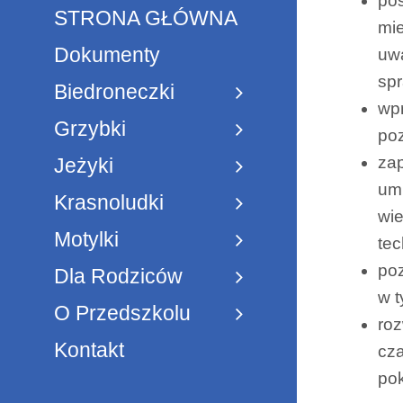
pos
STRONA GŁÓWNA
mie
Dokumenty
uwa
spr
Biedroneczki
wpr
Grzybki
po
zap
Jeżyki
umi
Krasnoludki
wie
Motylki
te
poz
Dla Rodziców
w t
O Przedszkolu
roz
Kontakt
cza
pok