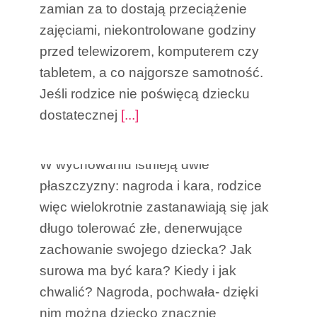
zamian za to dostają przeciążenie
zajęciami, niekontrolowane godziny
przed telewizorem, komputerem czy
tabletem, a co najgorsze samotność.
KARA I NAGRODA
Jeśli rodzice nie poświęcą dziecku
W WYCHOWANIU DZIECKA
dostatecznej
[...]
PRZEDSZKOLNEGO
W wychowaniu istnieją dwie
płaszczyzny: nagroda i kara, rodzice
więc wielokrotnie zastanawiają się jak
długo tolerować złe, denerwujące
zachowanie swojego dziecka? Jak
surowa ma być kara? Kiedy i jak
chwalić? Nagroda, pochwała- dzięki
nim można dziecko znacznie