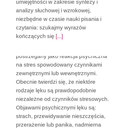
umiejętności w zakresie syntezy i
analizy słuchowej i wzrokowej,
Lęki u dziecka
niezbędne w czasie nauki pisania i
przedszkolnego
czytania: szukajmy wyrazów
kończących się
[...]
Lęk jest doświadczeniem
powszechnym. Do niedawna był
postrzegany jako reakcja psychiczna
na stres spowodowany czynnikami
zewnętrznymi lub wewnętrznymi.
Obecnie twierdzi się, że niektóre
rodzaje lęku są prawdopodobnie
niezależne od czynników stresowych.
Objawami psychicznymi lęku są:
strach, przewidywanie nieszczęścia,
przerażenie lub panika, nadmierna