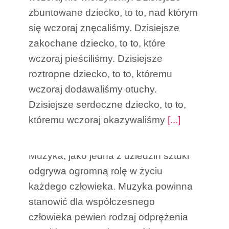
zbuntowane dziecko, to to, nad którym
się wczoraj znęcaliśmy. Dzisiejsze
zakochane dziecko, to to, które
wczoraj pieściliśmy. Dzisiejsze
roztropne dziecko, to to, któremu
wczoraj dodawaliśmy otuchy.
Dzisiejsze serdeczne dziecko, to to,
Rozwijanie wrażliwości
któremu wczoraj okazywaliśmy
[...]
zmysłowej poprzez muzykę
Muzyka, jako jedna z dziedzin sztuki
odgrywa ogromną rolę w życiu
każdego człowieka. Muzyka powinna
stanowić dla współczesnego
człowieka pewien rodzaj odprężenia