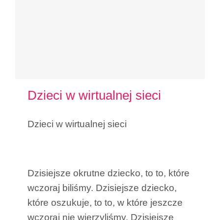
Dzieci w wirtualnej sieci
Dzisiejsze mądre dziecko,
Dzieci w wirtualnej sieci
to to, które wczoraj
wychowaliśmy
Dzisiejsze okrutne dziecko, to to, które
wczoraj biliśmy. Dzisiejsze dziecko,
które oszukuje, to to, w które jeszcze
wczoraj nie wierzyliśmy. Dzisiejsze